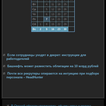
Вт
4
11
18
25
Ср
5
12
19
26
Чт
6
13
20
27
Пт
7
14
21
28
Сб
1
8
15
22
29
Вс
2
9
16
23
30
Если сотрудницы уходят в декрет: инструкции для
работодателей
Башнефть может разместить облигации на 10 млрд рублей
Почти все рекрутеры опираются на интуицию при подборе
персонала – HeadHunter
В Омской области увеличились объемы мяса и молока