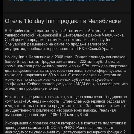
Отель 'Holiday Inn' продают в Челябинске
В Челябинске продается крупный гостиничный комплекс на
Университетской набережной в Центральном районе Челябинска.
Сообщение о продаже гостиничного комплекса Holiday Inn
Chelyabinsk размещено на сайте по продаже залогового
имущества, сообщает корреспондент ГТРК «Южный Урал».
Holiday Inn в Челябинске с 2008 года. Общая площадь комплекса
более 6 тыс. кв. м. Предлагаемая цена - 222 млн руб. В отеле,
кроме номеров различного класса и зоны SPA, есть два спортзала,
два танцевальных зала, ресторанная зона, три конференц-зала, а
также есть парковка на 80 машин. С отелем связаны несколько
моментов по спорам хозяйственных субъектов и судебные
конфликты. Сейчас продавцом указан МДМ-банк, он сообщает, что
отель - не профильный актив.
Некоторые специалисты считают, что цена завышена. Гендиректор
компании «IBC-недвижимость» Станислав Ахмедзянов рассказал
«Ъ», что отель пытаются продать лет пять: Заявленная стоимость
имущественного комплекса несоразмерно высока. Реальная
рыночная цена сегодня - 105−120 млн рублей.
Информация о продаже отеля интересна в контексте подготовки к
проведению саммитов ШОС и БРИКС. Ранее заявлялось о
необходимости увеличения существующего номерного фонда с 2