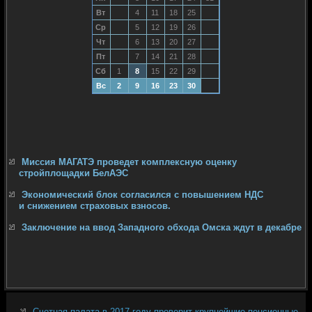
Вт
4
11
18
25
Ср
5
12
19
26
Чт
6
13
20
27
Пт
7
14
21
28
Сб
1
8
15
22
29
Вс
2
9
16
23
30
Миссия МАГАТЭ проведет комплексную оценку
стройплощадки БелАЭС
Экономический блок согласился с повышением НДС
и снижением страховых взносов.
Заключение на ввод Западного обхода Омска ждут в декабре
Счетная палата в 2017 году проверит крупнейшие пенсионные