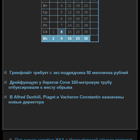
Вт
4
11
18
25
Ср
5
12
19
26
Чт
6
13
20
27
Пт
7
14
21
28
Сб
1
8
15
22
29
Вс
2
9
16
23
30
Гринфлайт требует с экс-подрядчика 92 миллиона рублей
Дрейфующую у берегов Сочи 160-метровую трубу
отбуксировали к месту обрыва
В Alfred Dunhill, Piaget и Vacheron Constantin назначены
новые директора
Повышение тарифов ЖКХ в Новосибирской области позволит